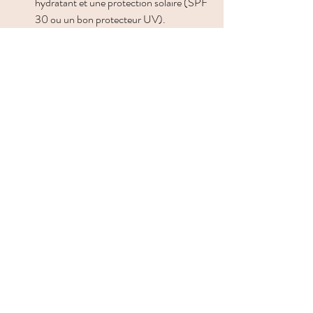
hydratant et une protection solaire (SPF 
30 ou un bon protecteur UV).
Ces réflexes vous aideront à 
prévenir les 
taches
 nouvelles et à maintenir une peau plus 
uniforme.
Quand consulter pour 
enlever les taches brunes du 
visage
Vous pouvez nous consulter une clinique 
médico-esthétique si  :
vos taches foncent avec le temps,
vous avez essayé plusieurs produits sans 
amélioration,
vos taches vous complexent,
vous souhaitez un traitement rapide et 
durable.