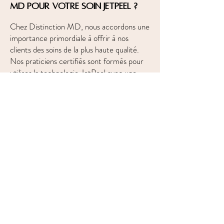
MD pour votre soin JetPeel ?
Chez Distinction MD, nous accordons une
importance primordiale à offrir à nos
clients des soins de la plus haute qualité.
Nos praticiens certifiés sont formés pour
utiliser la technologie JetPeel avec une
grande précision et veillent à personnaliser
chaque traitement en fonction de vos
besoins spécifiques.
Nous utilisons exclusivement des sérums
pharmaceutiques de qualité supérieure,
riches en actifs régénérants pour des
résultats optimaux. Vous bénéficiez ainsi
d’un traitement qui non seulement répond
à vos besoins capillaires, mais qui respecte
également votre confort et votre sécurité.
Le plan de traitement adapté dès la
première séance