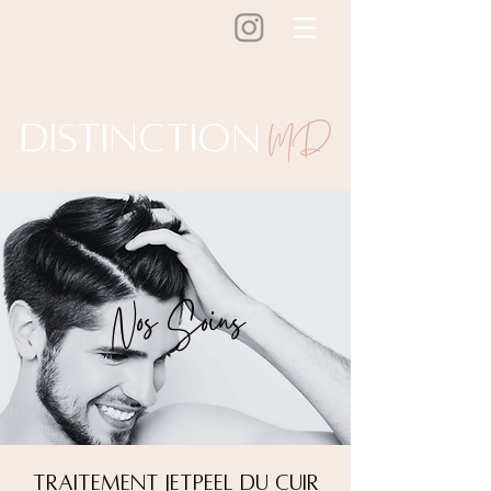
MD
Distinction
Nos Soins
Traitement JetPeel du cuir